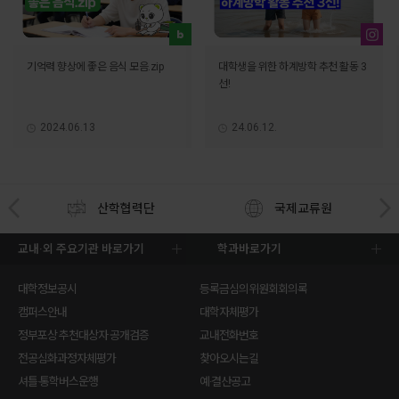
기억력 향상에 좋은 음식 모음.zip
대학생을 위한 하계방학 추천 활동 3
선!
2024.06.13
24.06.12.
산학협력단
국제교류원
교내·외 주요기관 바로가기
학과바로가기
대학정보공시
등록금심의위원회회의록
캠퍼스안내
대학자체평가
정부포상 추천대상자 공개검증
교내전화번호
전공심화과정자체평가
찾아오시는길
셔틀·통학버스운행
예·결산공고