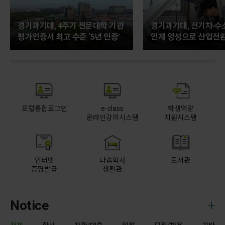
경기과기대, 4주기 전문대학 기관
경기과기대, 전기차·수소
평가인증서 최고 수준 ‘5년 인증’
인재 양성으로 산업전환
포털통합로그인
e-class
학생역량
온라인강의시스템
지원시스템
인터넷
다솜학사
도서관
증명발급
생활관
Notice