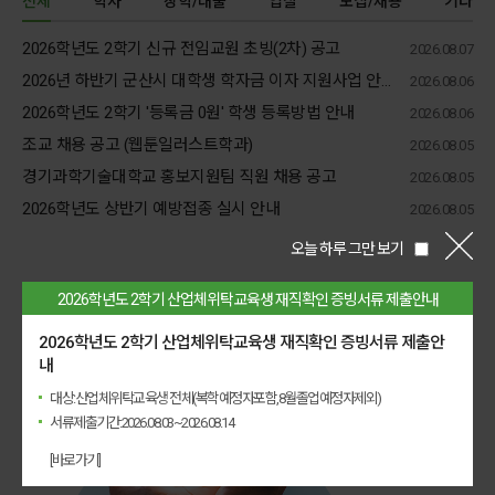
전체
학사
장학/대출
입찰
모집/채용
기타
2026학년도 2학기 신규 전임교원 초빙(2차) 공고
2026.08.07
2026년 하반기 군산시 대학생 학자금 이자 지원사업 안내 : ~9/4, 군산주소자
2026.08.06
2026학년도 2학기 '등록금 0원' 학생 등록방법 안내
2026.08.06
조교 채용 공고 (웹툰일러스트학과)
2026.08.05
경기과학기술대학교 홍보지원팀 직원 채용 공고
2026.08.05
2026학년도 상반기 예방접종 실시 안내
2026.08.05
오늘 하루 그만 보기
PR Movie
2026학년도 2학기 산업체위탁교육생 재직확인 증빙서류 제출안내
2026학년도 2학기 산업체위탁교육생 재직확인 증빙서류 제출안
Creative
내
GTEC
대상:산업체위탁교육생 전체(복학예정자포함,8월졸업예정자제외)
서류제출기간:2026.08.03~2026.08.14
[바로가기]
영상보기