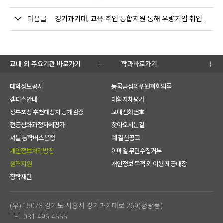
다음글
경기과기대, 교육-취업 통합지원 통해 우량기업 취업성과 창출
교내·외 주요기관 바로가기
학과바로가기
대학정보공시
등록금심의위원회회의록
캠퍼스안내
대학자체평가
정부포상 추천대상자 공개검증
교내전화번호
전공심화과정자체평가
찾아오시는길
셔틀·통학버스운행
예·결산공고
개인정보처리방침
이메일 무단수집거부
원격지원
개인정보 목적 외 이용·제공대장
장학재단
(우) 15073 경기도 시흥시 경기과기대로 269(정왕동)
TEL 031-496-4555