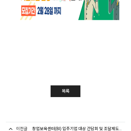
#
경기과학기술대
#
경기과기대
#
전문대
#
전문대진학
#
취업명문대학
#
수도권전문대
#
정부설립대학
#
일반
재정지원대학
#
자율개선대학
#
신입생모집
#
수시
1
차
#
수시
2
차
목록
이전글
창업보육센터(BI) 입주기업 대상 간담회 및 조달제도 설명회 개최