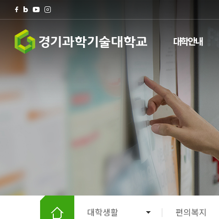
대학안내
검색
팝업존
전체메뉴
대학생활
편의복지