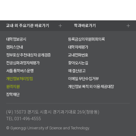
교내·외 주요기관 바로가기
학과바로가기
대학정보공시
등록금심의위원회회의록
캠퍼스안내
대학자체평가
정부포상 추천대상자 공개검증
교내전화번호
전공심화과정자체평가
찾아오시는길
셔틀·통학버스운행
예·결산공고
개인정보처리방침
이메일 무단수집거부
원격지원
개인정보 목적 외 이용·제공대장
장학재단
(우) 15073 경기도 시흥시 경기과기대로 269(정왕동)
TEL 031-496-4555
© Gyeonggi University of Science and Technology.