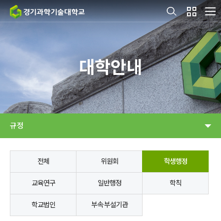
대학안내
규정
전체
위원회
학생행정
교육연구
일반행정
학칙
학교법인
부속·부설기관