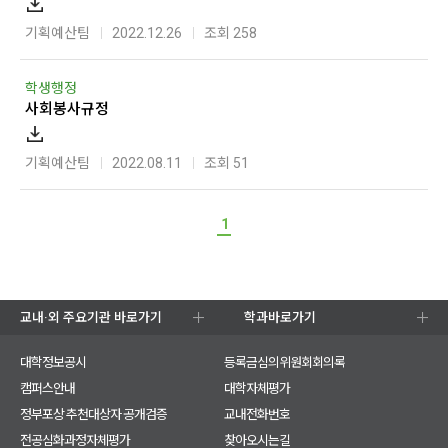
기획예산팀
2022.12.26
조회 258
학생행정
사회봉사규정
기획예산팀
2022.08.11
조회 51
1
교내·외 주요기관 바로가기
학과바로가기
대학정보공시
등록금심의위원회회의록
캠퍼스안내
대학자체평가
정부포상 추천대상자 공개검증
교내전화번호
전공심화과정자체평가
찾아오시는길