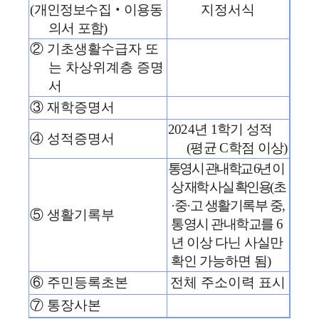
(
개인정보
수집
‧
이용동
지정서식
의서 포함
)
②
기초생활수급자 또
는 차상위계층 증명
서
③
재학증명서
2024
년
1
학기 성적
④
성적증명서
(
평균
C
학점 이상
)
통영시 관내학교
6
년 이
상 재학 사실 확인용
(
초
·
중
·
고 생활기록부 중
,
⑤
생활기록부
통영시 관내학교를
6
년 이상 다닌 사실만
확인 가능하면 됨
)
⑥
주민등록초본
전체 주소이력 표시
⑦
통장사본