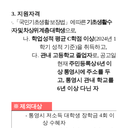
3.
지원자격
가
.
「
국민기초생활 보장법
」
에 따른
기초생활수
급자 및 차상위 계층 대학생
으로
,
나
.
학업성적 평균
C
학점 이상
(2024
년
1
학기 성적 기준
)
을 취득하고
,
다
.
관내 고등학교 졸업자
로
,
공고일
현재
주민등록상
6
년 이
상 통영시에
주소를 두
고
,
통영시
관내 학교를
6
년 이상 다닌 자
※
제외대상
-
통영시 저소득 대학생 장학금
4
회 이
상 수혜자