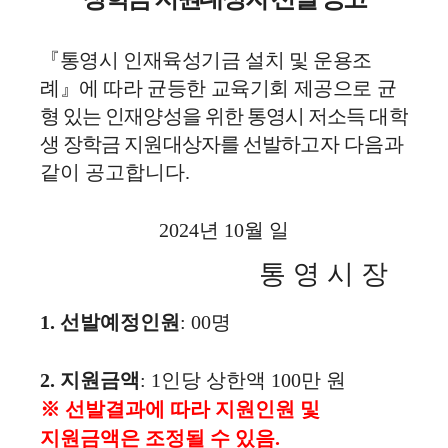
『
통영시 인재육성기금 설치 및 운용조
례
』
에 따라 균등한 교육기회 제공으로
균
형 있는 인재양성을 위한 통영시 저소득 대학
생 장학금 지원대상자를 선발
하고자
다음과
같이 공고합니다
.
2024
년
10
월
일
통 영 시 장
1.
선발예정인원
: 00
명
2.
지원금액
: 1
인당 상한액
100
만 원
※
선발결과에 따라 지원인원 및
지원금액은 조정될 수 있음
.