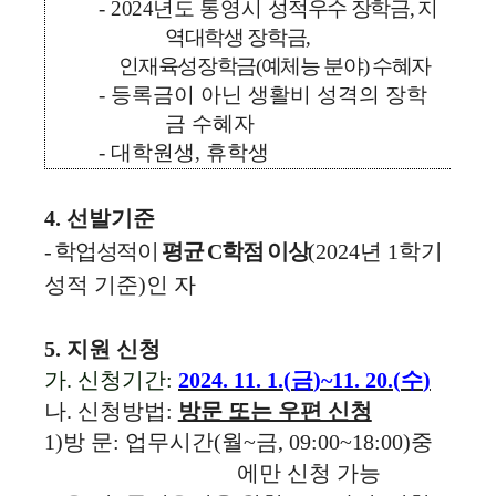
-
2024
년도
통영시
성적우수 장학금
,
지
역대학생 장학금
,
인재육성장학금
(
예체능 분야
)
수혜자
-
등록금이 아닌 생활비 성격의 장학
금 수혜자
-
대학원생
,
휴학생
4.
선발기준
-
학업성적이
평균
C
학점 이상
(2024
년
1
학기
성적 기준
)
인 자
5.
지원 신청
가
.
신청기간
:
2024. 11. 1.(
금
)~11. 20.(
수
)
나
.
신청방법
:
방문 또는 우편 신청
1)
방 문
:
업무시간
(
월
~
금
, 09:00~18:00)
중
에만 신청 가능