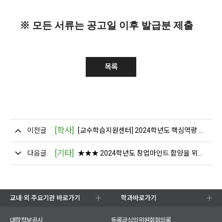
※
모든 서류는 공고일 이후 발급분 제출
목록
[학사]
이전글
[교수학습지원센터] 2024학년도 핵심역량 챔프아카데미(오프라인) 특강 안내
[기타]
다음글
★★★ 2024학년도 창업마인드 함양을 위한 4단계’ 패키지 과정 온라인교육 참여 안내
교내·외 주요기관 바로가기
학과바로가기
대학정보공시
등록금심의위원회회의록