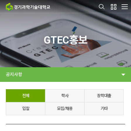
GTEC홍보
공지사항
전체
학사
장학대출
입찰
모집/채용
기타