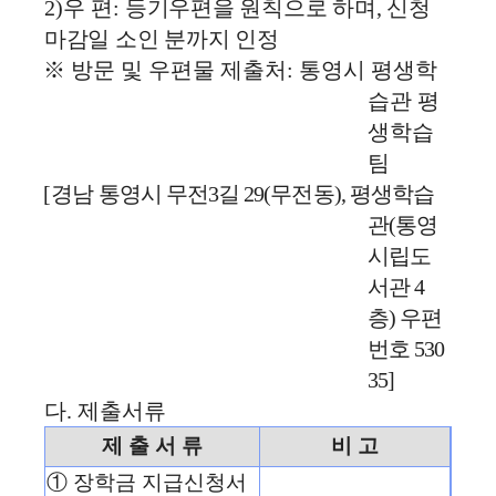
2)
우 편
:
등기우편을 원칙으로 하며
,
신청
마감일 소인 분까지 인정
※
방문 및 우편물 제출처
:
통영시 평생학
습관 평
생학습
팀
[
경남 통영시 무전
3
길
29(
무전동
),
평생학습
관
(
통영
시립도
서관
4
층
)
우편
번호
530
35]
다
.
제출서류
제 출 서 류
비 고
①
장학금 지급신청서