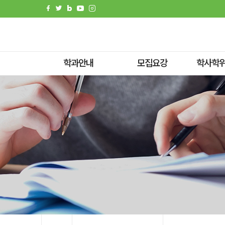
전체메뉴
팝업존
학과안내
모집요강
학사학