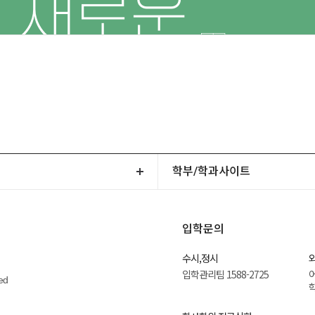
학부/학과사이트
입학문의
수시,정시
입학관리팀 1588-2725
어
ed
학