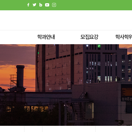
전체메뉴
팝업존
학과안내
모집요강
학사학