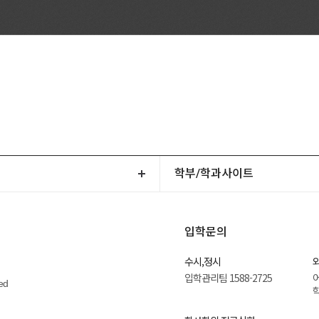
학부/학과사이트
입학문의
수시,정시
입학관리팀 1588-2725
어
ed
학