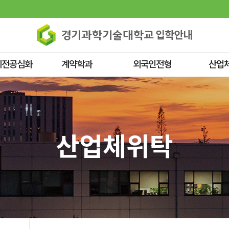
위전공심화
계약학과
외국인전형
산업
산업체위탁