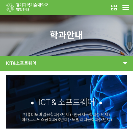
학과안내
ICT&소프트웨어
ICT & 소프트웨어
컴퓨터모바일융합과(3년제) · 인공지능학과(2년제)
메카트로닉스공학과(3년제) · 모빌리티공학과(3년제)