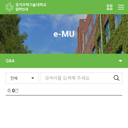
e-MU
Q&A
총
0
건