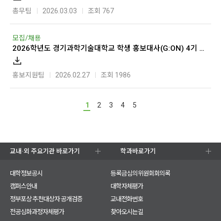
총무팀
2026.03.03
조회 767
모집/채용
2026학년도 경기과학기술대학교 학생 홍보대사(G:ON) 4기 모집
홍보지원팀
2026.02.27
조회 1986
1
2
3
4
5
교내·외 주요기관 바로가기
학과바로가기
대학정보공시
등록금심의위원회회의록
캠퍼스안내
대학자체평가
정부포상 추천대상자 공개검증
교내전화번호
전공심화과정자체평가
찾아오시는길