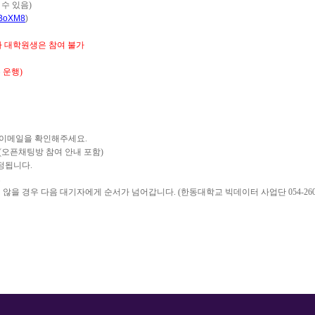
 수 있음
)
GBoXM8
)
나 대학원생은 참여 불가
 운행)
 이메일을 확인해주세요
.
(
오픈채팅방 참여 안내 포함
)
확정됩니다
.
.
 않을 경우 다음 대기자에게 순서가 넘어갑니다
. (
한동대학교 빅데이터 사업단
054-26