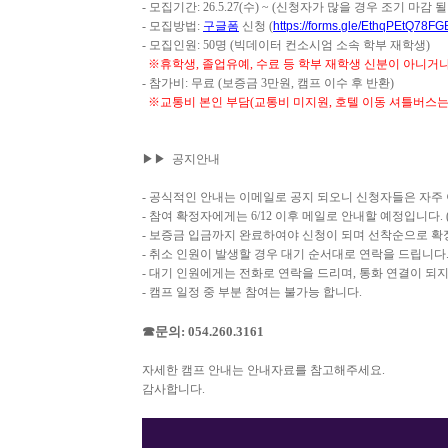
-
모집기간
: 26.5.27(수
) ~
(
신청자가 많을 경우 조기 마감 될
-
모집방법
:
구글폼
신청
(
https://forms.gle/EthqPEtQ78F
-
모집인원
: 50
명
(
빅데이터 컨소시엄 소속 학부 재학생
)
※휴학생, 졸업유예, 수료 등 학부 재학생 신분이 아니거
-
참가비
:
무료
(
보증금
3
만원
,
캠프 이수 후 반환
)
※교통비 본인 부담(교통비 미지원, 호텔 이동 셔틀버스는
▶▶
공지안내
-
공식적인 안내는 이메일로 공지 되오니 신청자들은 자주
-
참여 확정자에게는 6/12
이후 메일로 안내할 예정입니다
. 
-
보증금 입금까지 완료하여야 신청이 되며 선착순으로 
-
취소 인원이 발생할 경우 대기 순서대로 연락을 드립니다
-
대기 인원에게는 전화로 연락을 드리며
,
통화 연결이 되지
-
캠프 일정 중 부분 참여는 불가능 합니다
.
☎문의: 054.260.3161
자세한 캠프 안내는
안내자료를 참고해주세요
.
감사합니다
.