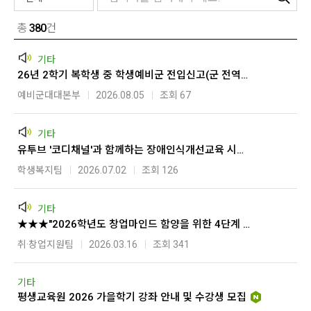
총
380
건
기타
26년 2학기 복학생 중 학생예비군 전입신고(군 전역자 필독)
예비군대대본부
2026.08.05
조회 67
기타
유투브 '코디채널'과 함께하는 장애인식개선교육 시청하고 경품받아가세요!
학생복지팀
2026.07.02
조회 126
기타
★★★"2026학년도 창업마인드 함양을 위한 4단계 " 패키지 과정 온라인교육 참여 안내
취·창업지원팀
2026.03.16
조회 341
기타
평생교육원 2026 가을학기 강좌 안내 및 수강생 모집
[새글]