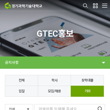
GTEC홍보
공지사항
전체
학사
장학대출
입찰
모집/채용
기타