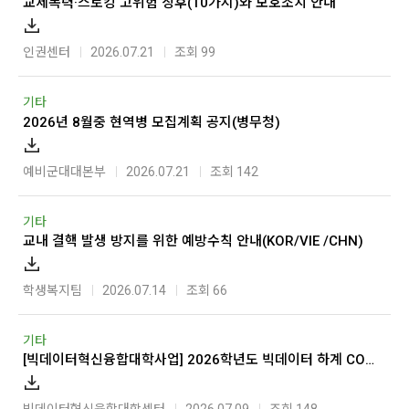
교제폭력·스토킹 고위험 징후(10가지)와 보호조치 안내
인권센터
2026.07.21
조회 99
기타
2026년 8월중 현역병 모집계획 공지(병무청)
예비군대대본부
2026.07.21
조회 142
기타
교내 결핵 발생 방지를 위한 예방수칙 안내(KOR/VIE /CHN)
학생복지팀
2026.07.14
조회 66
기타
[빅데이터혁신융합대학사업] 2026학년도 빅데이터 하계 COS Pro Python 2급 자격증 특강 안내(7월 10일 마감)