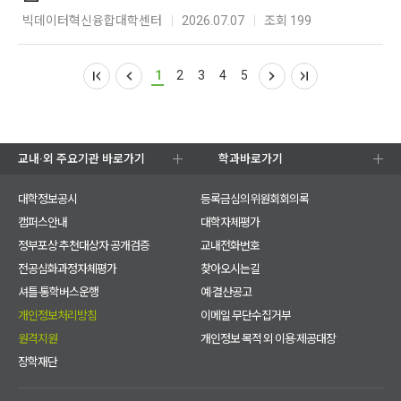
빅데이터혁신융합대학센터
2026.07.07
조회 199
1
2
3
4
5
교내·외 주요기관 바로가기
학과바로가기
대학정보공시
등록금심의위원회회의록
캠퍼스안내
대학자체평가
정부포상 추천대상자 공개검증
교내전화번호
전공심화과정자체평가
찾아오시는길
셔틀·통학버스운행
예·결산공고
개인정보처리방침
이메일 무단수집거부
원격지원
개인정보 목적 외 이용·제공대장
장학재단