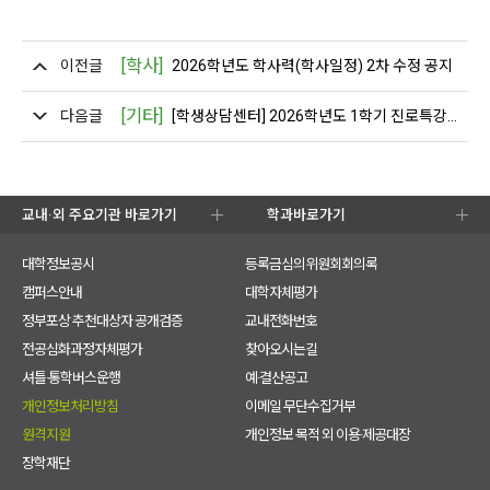
[학사]
이전글
2026학년도 학사력(학사일정) 2차 수정 공지
[기타]
다음글
[학생상담센터] 2026학년도 1학기 진로특강(대인관계 기술, 연애심리) 프로그램 안내
교내·외 주요기관 바로가기
학과바로가기
대학정보공시
등록금심의위원회회의록
캠퍼스안내
대학자체평가
정부포상 추천대상자 공개검증
교내전화번호
전공심화과정자체평가
찾아오시는길
셔틀·통학버스운행
예·결산공고
개인정보처리방침
이메일 무단수집거부
원격지원
개인정보 목적 외 이용·제공대장
장학재단