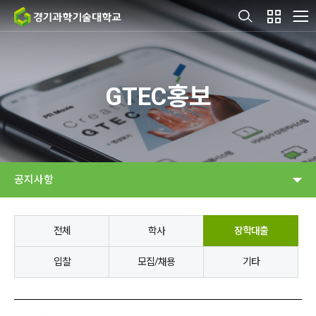
GTEC홍보
공지사항
전체
학사
장학대출
입찰
모집/채용
기타