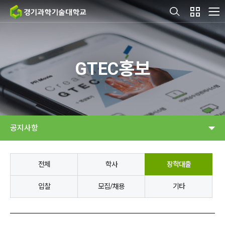
GTEC홍보
공지사항
전체
학사
장학대출
입찰
모집/채용
기타