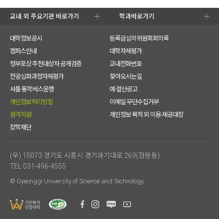
교내·외 주요기관 바로가기
학과바로가기
대학정보공시
등록금심의위원회회의록
캠퍼스안내
대학자체평가
정부포상 추천대상자 공개검증
교내전화번호
전공심화과정자체평가
찾아오시는길
셔틀·통학버스운행
예·결산공고
개인정보처리방침
이메일 무단수집거부
원격지원
개인정보 목적 외 이용·제공대장
장학재단
(우) 15073 경기도 시흥시 경기과기대로 269(정왕동)
TEL 031-496-4555
© Gyeonggi University of Science and Technology.