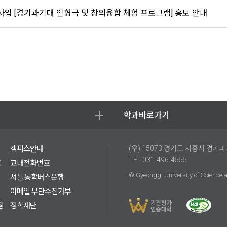
사업 [경기과기대 인형극 및 창의융합 체험 프로그램] 홍보 안내
학과바로가기
캠퍼스안내
(우) 15073 경기도 시흥시 경기
TEL 031-496-4555
증
교내전화번호
© Gyeonggi University of Science 
셔틀·통학버스운행
이메일 무단수집거부
장
장학재단