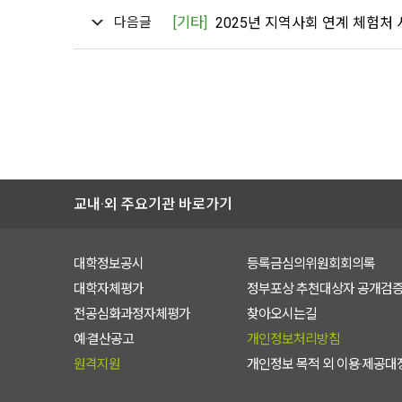
다음글
[기타]
2025년 지역사회 연계 체험처 
교내·외 주요기관 바로가기
대학정보공시
등록금심의위원회회의록
대학자체평가
정부포상 추천대상자 공개검
전공심화과정자체평가
찾아오시는길
예·결산공고
개인정보처리방침
원격지원
개인정보 목적 외 이용·제공대