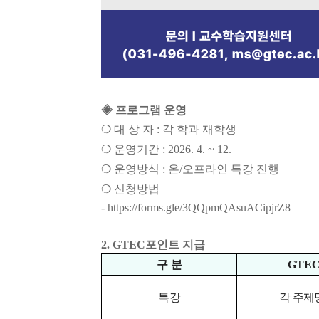
◈
프로그램 운영
❍
대 상 자
:
각 학과 재학생
❍
운영기간
: 2026. 4. ~ 12.
❍
운영방식
:
온
/
오프라인 특강 진행
❍
신청방법
-
https://forms.gle/3QQpmQAsuACipjrZ8
2.
GTEC
포인트 지급
구 분
GTE
특강
각 주제