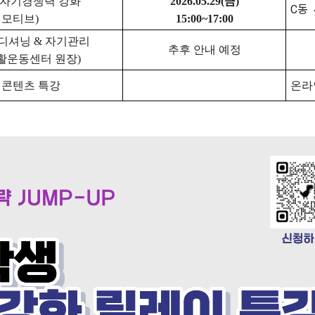
 자기경쟁력 강화
2026.05.29(금)
C동 
닝모티브
)
15:00~17:00
컨디셔닝
&
자기관리
추후 안내 예정
활운동센터 원장
)
 콘텐츠 특강
온라