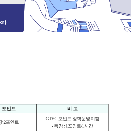
C
포인트
비 고
GTEC
포인트 장학운영지침
당
2
포인트
-
특강
: 1
포인트
/1
시간