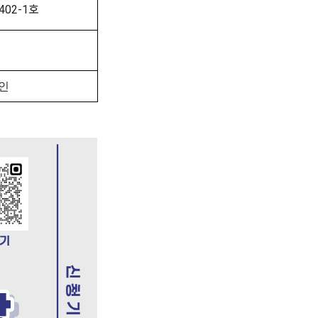
402-1호
인