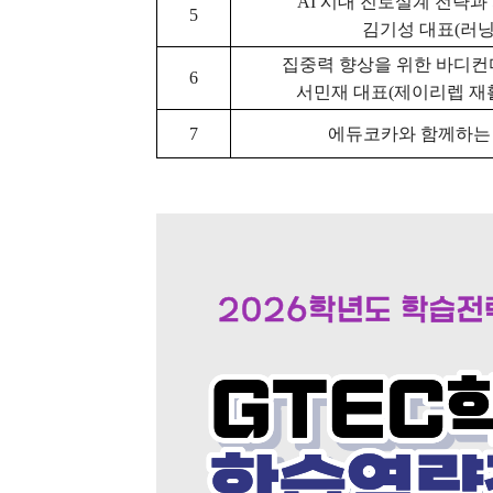
AI
시대 진로설계 전략과
5
김기성 대표
(
러
집중력 향상을 위한 바디
6
서민재 대표
(
제이리렙 재
7
에듀코카와 함께하는