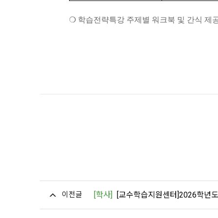
❍
학습전략특강 주제별 워크북 및 간식 제
이전글
[학사]
[교수학습지원센터]2026학년도 