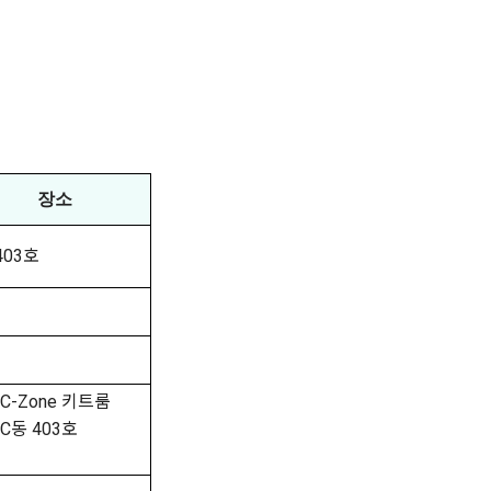
장소
403호
: C-Zone 키트룸
: C동 403호